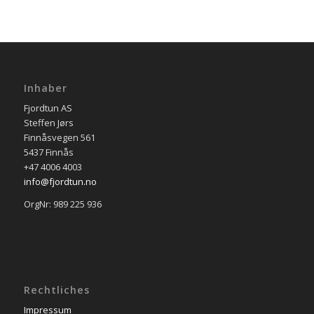
Inhaber
Fjordtun AS
Steffen Jørs
Finnåsvegen 561
5437 Finnås
+47 4006 4003
info@fjordtun.no
OrgNr: 989 225 936
Rechtliches
Impressum