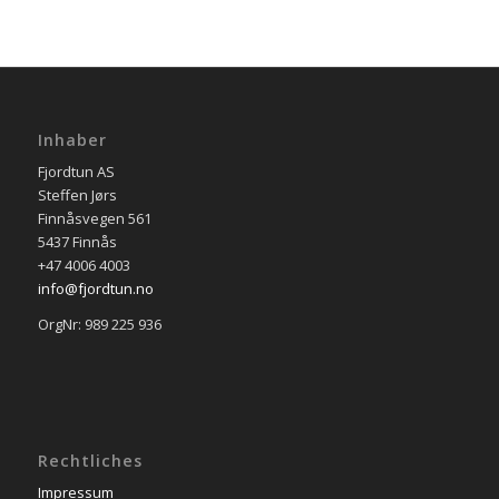
Inhaber
Fjordtun AS
Steffen Jørs
Finnåsvegen 561
5437 Finnås
+47 4006 4003
info@fjordtun.no
OrgNr: 989 225 936
Rechtliches
Impressum