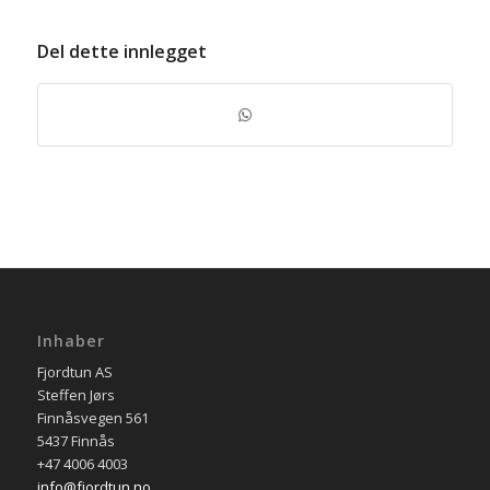
Del dette innlegget
Inhaber
Fjordtun AS
Steffen Jørs
Finnåsvegen 561
5437 Finnås
+47 4006 4003
info@fjordtun.no