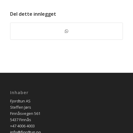
Del dette innlegget
Inhaber
Fjordtun AS
Steffen Jørs
Finnåsvegen 561
5437 Finnås
+47 4006 4003
info@fjordtun.no