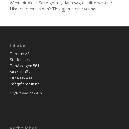
Wenn dir diese Seite gefällt, dann sag es bitte weiter. •
Liker du denne siden? Tips gjerne dine venner.
Inhaber
Fjordtun AS
Steffen Jørs
Finnåsvegen 561
5437 Finnås
+47 4006 4003
info@fjordtun.no
OrgNr: 989 225 936
Rechtliches