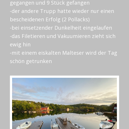
gegangen und 9 Stück gefangen
-der andere Trupp hatte wieder nur einen
bescheidenen Erfolg (2 Pollacks)
-bei einsetzender Dunkelheit eingelaufen
-das Filetieren und Vakuumieren zieht sich
ewig hin
-mit einem eiskalten Malteser wird der Tag
schön getrunken