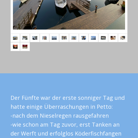
Der Fünfte war der erste sonniger Tag und
hatte einige Überraschungen in Petto:
-nach dem Nieselregen rausgefahren
-wie schon am Tag zuvor, erst Tanken an
der Werft und erfolglos Köderfischfangen