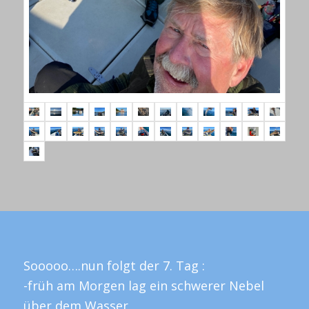
Sooooo….nun folgt der 7. Tag :
-früh am Morgen lag ein schwerer Nebel
über dem Wasser