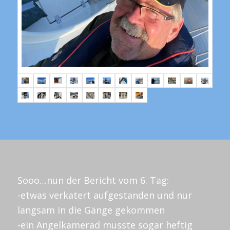
Sooo…nun der Bericht vom 6. Tag:
-etwas verkatert aufgestanden und nur
langsam in die Gänge gekommen
-ein Angelkamerad musste sogar heftig