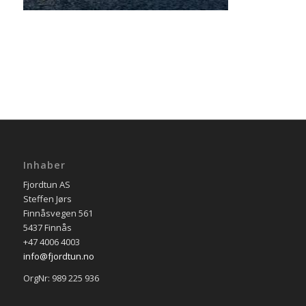
Inhaber
Fjordtun AS
Steffen Jørs
Finnåsvegen 561
5437 Finnås
+47 4006 4003
info@fjordtun.no
OrgNr: 989 225 936