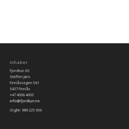
Inhaber
Fjordtun AS
Steffen Jørs
Finnåsvegen 561
5437 Finnås
+47 4006 4003
info@fjordtun.no
OrgNr: 989 225 936