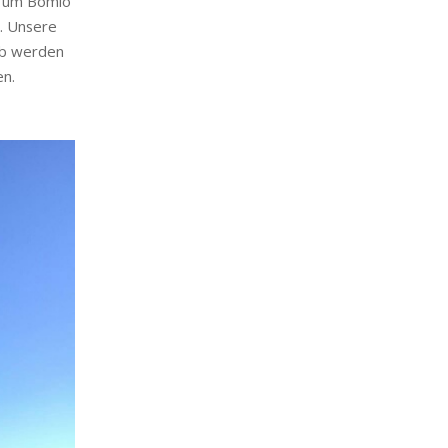
d um Bömlo
n. Unsere
mb werden
en.