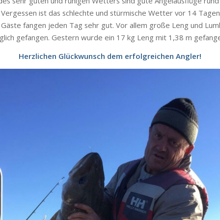
des sehr guten und ruhigen Wetters sind gute Angelausflüge run
 Vergessen ist das schlechte und stürmische Wetter vor 14 Tage
n Gäste fangen jeden Tag sehr gut. Vor allem große Leng und Lu
glich gefangen. Gestern wurde ein 17 kg Leng mit 1,38 m gefang
Herzlichen Glückwunsch dem erfolgreichen Angler!