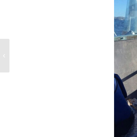
Angeln auf Bømlo –
immer wieder