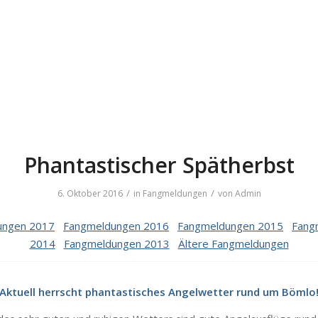
Phantastischer Spätherbst
/
/
6. Oktober 2016
in
Fangmeldungen
von
Admin
ungen 2017
Fangmeldungen 2016
Fangmeldungen 2015
Fang
2014
Fangmeldungen 2013
Ältere Fangmeldungen
Aktuell herrscht phantastisches Angelwetter rund um Bömlo