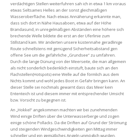
verdächtigen Stellen weiterfuhren sah ich in etwa 1 km voraus
etwas Seltsames Helles an der sonst gleichmäßigen
Wasseroberfläche. Nach etwas Annäherung erkannte man,
dass sich dort in Nähe Hausaboen, etwa auf der Höhe
Brandasund, in unregelmäßigen Abständen eine höhere sich
brechende Welle bildete die erst an der Uferlinie zum
Stillstand kam. Wir änderten unsere küstennahe geradlinige
Route schnellstens mit genügend Sicherheitsabstand gen
offene See um die gefährliche „Grundsee“ zu umfahren.
Durch die lange Dünung von der Meerseite, die man allgemein
als nicht sonderlich bedenklich einstuft, baute sich an den
Flachstellen(Hotspots) eine Welle auf die förmlich aus dem
Nichts kommt und wohl jedes Boot in Gefahr bringen kann. An
dieser Stelle sei nochmals gewarnt dass das Meer kein
Ententeich ist und diesem immer mit entsprechender Umsicht
bzw. Vorsicht zu begegnen ist.
An „Hokkel“ angekommen machten wir bei zunehmenden
Wind einige Driften über die Unterwasserberge und zogen
einige schöne Pollacks. Da die Driften auf Grund der Strömung
und steigenden Windgeschwindigkeiten gen Mittag immer
schneller und ein gemütliches Angeln unmöglich wurden,