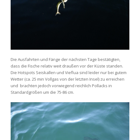
Die Ausfahrten und Fänge der nächsten Tage bestätigten,
dass die Fische relativ weit draußen vor der Küste standen.
Die Hotspots Seiskallen und Vieflua sind leider nur bei gutem
Wetter (ca. 25 min Vollgas von der letzten Insel) zu erreichen
und brachten jedoch vorwiegend reichlich Pollacks in
Standardgrößen um die 75-86 cm.