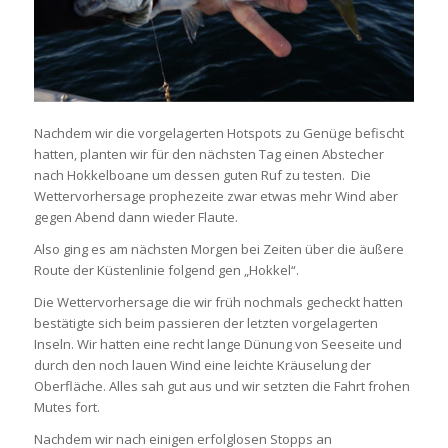
Nachdem wir die vorgelagerten Hotspots zu Genüge befischt
hatten, planten wir für den nächsten Tag einen Abstecher
nach Hokkelboane um dessen guten Ruf zu testen. Die
Wettervorhersage prophezeite zwar etwas mehr Wind aber
gegen Abend dann wieder Flaute.
Also ging es am nächsten Morgen bei Zeiten über die äußere
Route der Küstenlinie folgend gen „Hokkel“.
Die Wettervorhersage die wir früh nochmals gecheckt hatten
bestätigte sich beim passieren der letzten vorgelagerten
Inseln. Wir hatten eine recht lange Dünung von Seeseite und
durch den noch lauen Wind eine leichte Kräuselung der
Oberfläche. Alles sah gut aus und wir setzten die Fahrt frohen
Mutes fort.
Nachdem wir nach einigen erfolglosen Stopps an