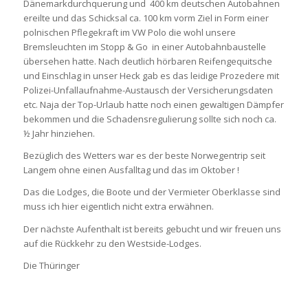
Dänemarkdurchquerung und 400 km deutschen Autobahnen
ereilte und das Schicksal ca. 100 km vorm Ziel in Form einer
polnischen Pflegekraft im VW Polo die wohl unsere
Bremsleuchten im Stopp & Go in einer Autobahnbaustelle
übersehen hatte. Nach deutlich hörbaren Reifengequitsche
und Einschlag in unser Heck gab es das leidige Prozedere mit
Polizei-Unfallaufnahme-Austausch der Versicherungsdaten
etc. Naja der Top-Urlaub hatte noch einen gewaltigen Dämpfer
bekommen und die Schadensregulierung sollte sich noch ca.
½ Jahr hinziehen.
Bezüglich des Wetters war es der beste Norwegentrip seit
Langem ohne einen Ausfalltag und das im Oktober !
Das die Lodges, die Boote und der Vermieter Oberklasse sind
muss ich hier eigentlich nicht extra erwähnen.
Der nächste Aufenthalt ist bereits gebucht und wir freuen uns
auf die Rückkehr zu den Westside-Lodges.
Die Thüringer