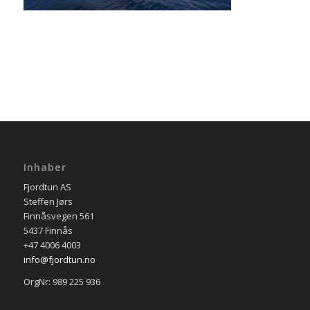
Inhaber
Fjordtun AS
Steffen Jørs
Finnåsvegen 561
5437 Finnås
+47 4006 4003
info@fjordtun.no
OrgNr: 989 225 936