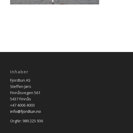
Inhaber
Fjordtun AS
Steffen Jørs
Finnåsvegen 561
5437 Finnås
+47 4006 4003
info@fjordtun.no
OrgNr: 989 225 936