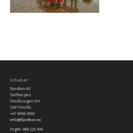
Inhaber
Fjordtun AS
Steffen Jørs
Finnåsvegen 561
5437 Finnås
+47 4006 4003
info@fjordtun.no
OrgNr: 989 225 936