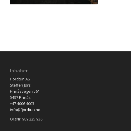
Inhaber
Fjordtun AS
Steffen Jørs
Finnåsvegen 561
5437 Finnås
+47 4006 4003
info@fjordtun.no
OrgNr: 989 225 936