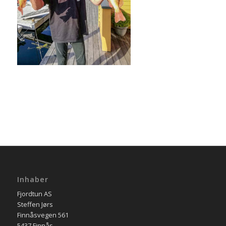
Inhaber
Fjordtun AS
Steffen Jørs
Finnåsvegen 561
5437 Finnås