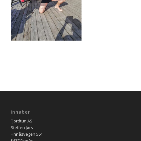
Inhaber
Fjordtun AS
Steffen Jørs
Finnåsvegen 561
5437 Finnås