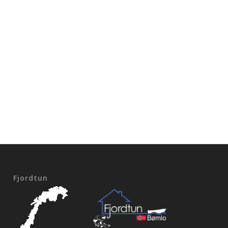
Fjordtun