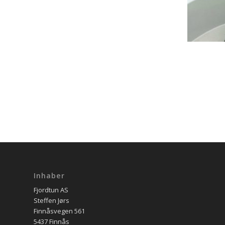
Inhaber
Fjordtun AS
Steffen Jørs
Finnåsvegen 561
5437 Finnås