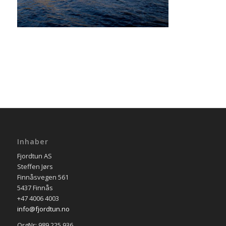
Inhaber
Fjordtun AS
Steffen Jørs
Finnåsvegen 561
5437 Finnås
+47 4006 4003
info@fjordtun.no
OrgNr: 989 225 936