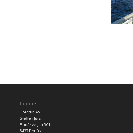
Inhaber
Fjordtun AS
Steffen Jørs
Finnåsvegen 561
5437 Finnås