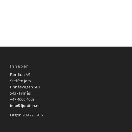
Inhaber
Fjordtun AS
Steffen Jørs
Finnåsvegen 561
5437 Finnås
+47 4006 4003
info@fjordtun.no
OrgNr: 989 225 936