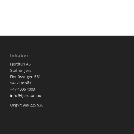
Inhaber
Fjordtun AS
Steffen Jørs
Finnåsvegen 561
5437 Finnås
+47 4006 4003
info@fjordtun.no
OrgNr: 989 225 936