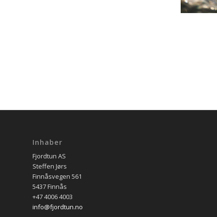
Inhaber
Fjordtun AS
Steffen Jørs
Finnåsvegen 561
5437 Finnås
+47 4006 4003
info@fjordtun.no