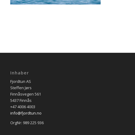
Inhaber
Fjordtun AS
Steffen Jørs
Finnåsvegen 561
5437 Finnås
+47 4006 4003
info@fjordtun.no
OrgNr: 989 225 936