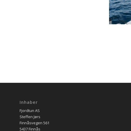
Inhaber
Fjordtun AS
Steffen Jørs
Finnåsvegen 561
5437 Finnås