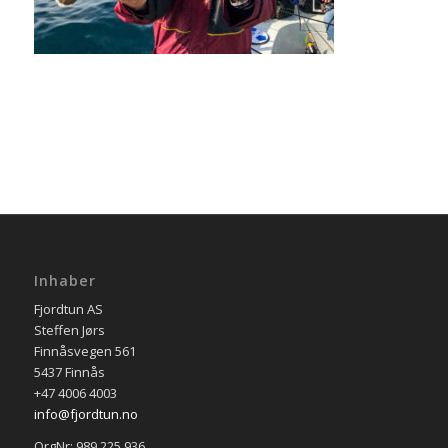
Inhaber
Fjordtun AS
Steffen Jørs
Finnåsvegen 561
5437 Finnås
+47 4006 4003
info@fjordtun.no
OrgNr: 989 225 936