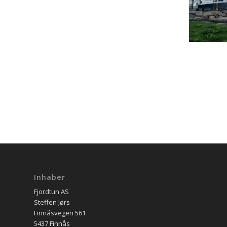
Inhaber
Fjordtun AS
Steffen Jørs
Finnåsvegen 561
5437 Finnås