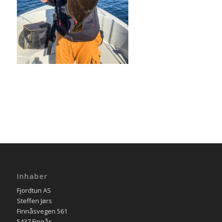
Inhaber
Fjordtun AS
Steffen Jørs
Finnåsvegen 561
5437 Finnås