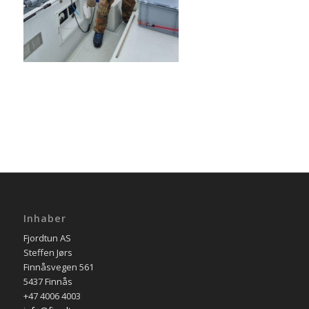
Inhaber
Fjordtun AS
Steffen Jørs
Finnåsvegen 561
5437 Finnås
+47 4006 4003