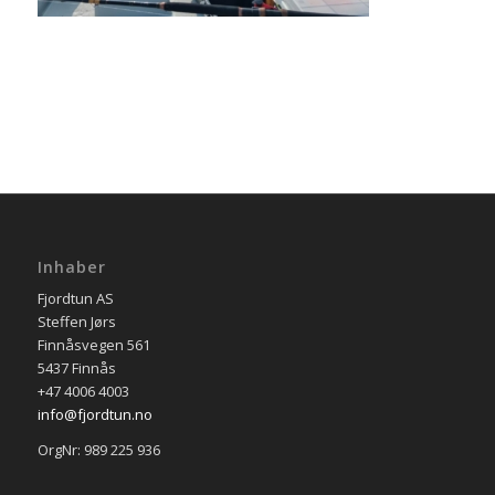
Inhaber
Fjordtun AS
Steffen Jørs
Finnåsvegen 561
5437 Finnås
+47 4006 4003
info@fjordtun.no
OrgNr: 989 225 936