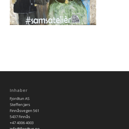
Inhaber
Fjordtun AS
Steffen Jørs
Finnåsvegen 561
5437 Finnås
+47 4006 4003
info@fjordtun.no