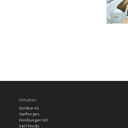
Inhaber
Fjordtun AS
Steffen Jørs
Finnåsvegen 561
5437 Finnås