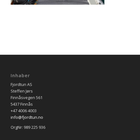
Inhaber
Fjordtun AS
Steffen Jørs
Finnåsvegen 561
5437 Finnås
+47 4006 4003
info@fjordtun.no
OrgNr: 989 225 936