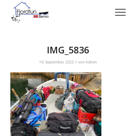
IMG_5836
/
19. September 2023
von
Admin