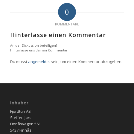
0
KOMMENTARE
Hinterlasse einen Kommentar
An der Diskussion beteiligen?
Hinterlasse uns deinen Kommentar!
Du musst
angemeldet
sein, um einen Kommentar abzugeben.
Inhaber
Fjordtun AS
Steffen Jørs
Finnåsvegen 561
5437 Finnås