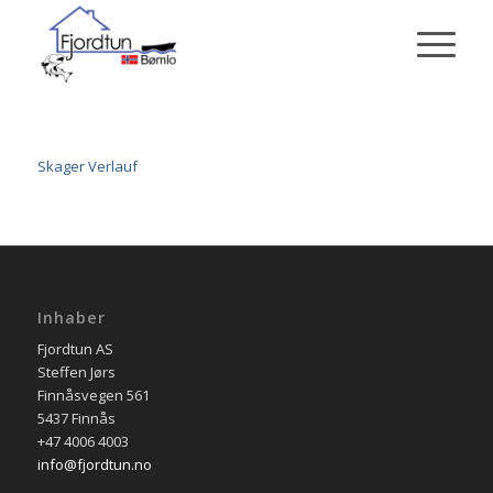
Skager Verlauf
Inhaber
Fjordtun AS
Steffen Jørs
Finnåsvegen 561
5437 Finnås
+47 4006 4003
info@fjordtun.no