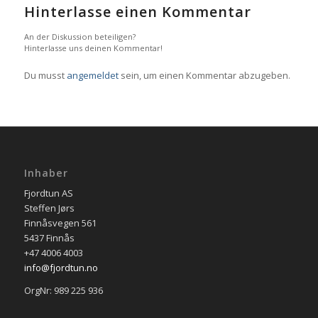
Hinterlasse einen Kommentar
An der Diskussion beteiligen?
Hinterlasse uns deinen Kommentar!
Du musst
angemeldet
sein, um einen Kommentar abzugeben.
Inhaber
Fjordtun AS
Steffen Jørs
Finnåsvegen 561
5437 Finnås
+47 4006 4003
info@fjordtun.no
OrgNr: 989 225 936