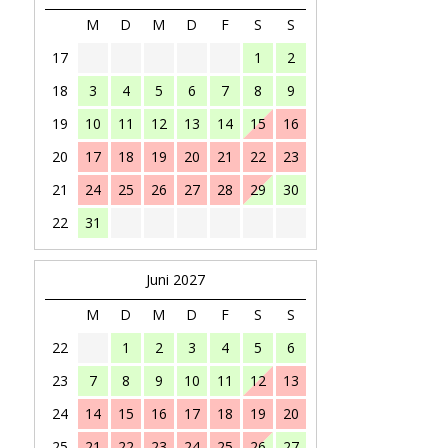
M
D
M
D
F
S
S
17
1
2
18
3
4
5
6
7
8
9
19
10
11
12
13
14
15
16
20
17
18
19
20
21
22
23
21
24
25
26
27
28
29
30
22
31
Juni 2027
M
D
M
D
F
S
S
22
1
2
3
4
5
6
23
7
8
9
10
11
12
13
24
14
15
16
17
18
19
20
25
21
22
23
24
25
26
27