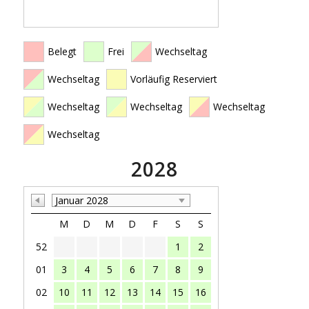
Belegt
Frei
Wechseltag
Wechseltag
Vorläufig Reserviert
Wechseltag
Wechseltag
Wechseltag
Wechseltag
2028
Januar 2028
M
D
M
D
F
S
S
52
1
2
01
3
4
5
6
7
8
9
02
10
11
12
13
14
15
16