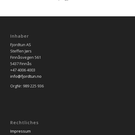
Inhaber
Fjordtun AS
Steffen Jørs
Finnåsvegen 561
5437 Finnås
+47 4006 4003
info@fjordtun.no
OrgNr: 989 225 936
Rechtliches
Impressum