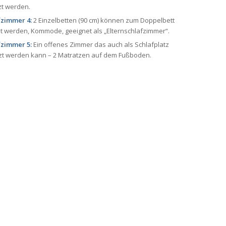
zt werden.
fzimmer 4:
2 Einzelbetten (90 cm) können zum Doppelbett
lt werden, Kommode, geeignet als „Elternschlafzimmer“.
fzimmer 5:
Ein offenes Zimmer das auch als Schlafplatz
zt werden kann – 2 Matratzen auf dem Fußboden.