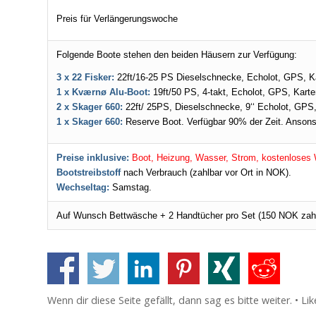
Preis für Verlängerungswoche
Folgende Boote stehen den beiden Häusern zur Verfügung:
3 x
22 Fisker:
22ft/16-25 PS Dieselschnecke, Echolot, GPS, Kar
1 x Kværnø Alu-Boot:
19ft/50 PS, 4-takt, Echolot, GPS, Karte
2 x Skager 660:
22ft/ 25PS, Dieselschnecke, 9‘‘ Echolot, GPS, 
1 x Skager 660:
Reserve Boot. Verfügbar 90% der Zeit. Ansons
Preise inklusive:
Boot, Heizung, Wasser, Strom, kostenloses 
Bootstreibstoff
nach Verbrauch (zahlbar vor Ort in NOK).
Wechseltag:
Samstag.
Auf Wunsch Bettwäsche + 2 Handtücher pro Set (150 NOK zahl
Wenn dir diese Seite gefällt, dann sag es bitte weiter. • L