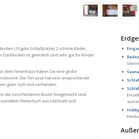
Erdge
Einga
boden (10 gute Schlafplätze), 2 schöne Bäder,
Dachboden ist gemütlich und sehr gut für Kinder
Badez
Sterne
 Vor dem Ferienhaus haben Sie eine große
Sauna
bendsonne. Die Terrasse hat eine ansprechende
Schla
n guter Grill sind vorhanden.
Schla
em die verschiedenen Boote festgemacht sind.
Einzel
ssionellem Filetiertisch aus Edelstahl und
ausre
Hobby
Kleidu
Auße