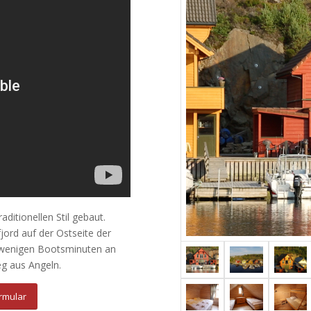
ditionellen Stil gebaut.
jord auf der Ostseite der
n wenigen Bootsminuten an
g aus Angeln.
rmular