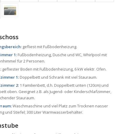
schoss
ngsbereich:
gefliest mit Fußbodenheizung.
immer 1:
Fußbodenheizung, Dusche und WC, Whirlpool mit
nhimmel für 2 Personen.
:
gefliester Boden mit Fußbodenheizung, 6 kW elektr. Ofen.
fzimmer 1:
Doppelbett und Schrank mit viel Stauraum.
fzimmer 2:
1 Familienbett, d.h. Doppelbett unten (120cm) und
bett oben. Geeignet z.B. als Jugend- oder Kinderschlafzimmer,
ichender Stauraum.
raum:
Waschmaschine und viel Platz zum Trocknen nasser
ng und Stiefel; 300 Liter Warmwasserbehälter.
nstube