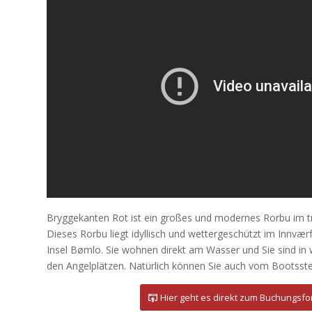
Bryggekanten Rot ist ein großes und modernes Rorbu im tra
Dieses Rorbu liegt idyllisch und wettergeschützt im Innværf
Insel Bømlo. Sie wohnen direkt am Wasser und Sie sind i
den Angelplätzen. Natürlich können Sie auch vom Bootsste
Hier geht es direkt zum Buchungsfo