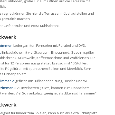
ster Fußboden, große Tür zum Öffnen auf die Terrasse mit
ick.
es regnet können Sie hier die Terrassenmöbel aufstellen und
h gemütlich machen.
ter Gefriertruhe und extra Kühlschrank.
ockwerk
zimmer
: Ledergarnitur, Fernseher mit Parabol und DVD.
:
Einbauküche mit viel Stauraum. Einbauherd, Geschirrspüler
hlschrank. Mikrowelle, Kaffeemaschine und Waffeleisen. Die
ist für 12 Personen ausgestattet. Esstisch mit 10 Stühlen.
te Flügeltüren mit spanischem Balkon und Meerblick. Sehr
s Eichenparkett.
immer 2:
gefliest, mit Fußbodenheizung, Dusche und WC.
fzimmer 3:
2 Einzelbetten (90 cm) können zum Doppelbett
lt werden. Viel Schrankplatz, geeignet als „Elternschlafzimmer“.
ockwerk
eignet für Kinder zum Spielen, kann auch als extra Schlafplatz