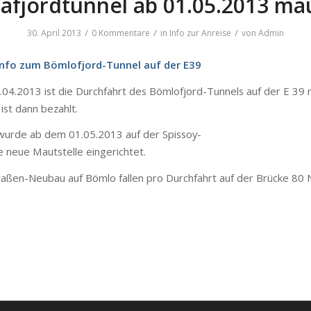
afjordtunnel ab 01.05.2013 mau
/
/
/
30. April 2013
0 Kommentare
in
Info zur Anreise
von
Admin
nfo
zum
Bömlofjord-Tunnel
auf
der
E39
.04.2013
ist
die
Durchfahrt
des
Bömlofjord-Tunnels
auf
der
E 39
ist
dann
bezahlt
.
wurde
ab
dem
01.05.2013
auf
der
Spissoy-
e
neue
Mautstelle
eingerichtet
.
raßen-Neubau
auf
Bömlo
fallen pro
Durchfahrt
auf
der
Brücke
80