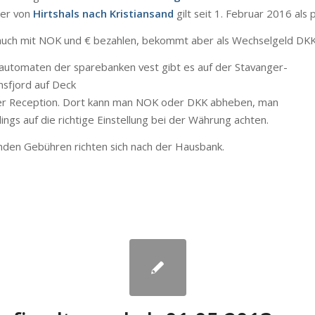
er
von
Hirtshals
nach
Kristiansand
gilt
seit
1.
Februar
2016
als
auch
mit
NOK
und €
bezahlen
,
bekommt
aber
als
Wechselgeld
DK
automaten
der
sparebanken
vest
gibt
es
auf
der
Stavanger-
sfjord
auf
Deck
er
Reception.
Dort
kann
man
NOK
oder
DKK
abheben
, man
dings
auf
die
richtige
Einstellung
bei
der
Währung
achten
.
enden
Gebühren
richten
sich
nach
der
Hausbank
.