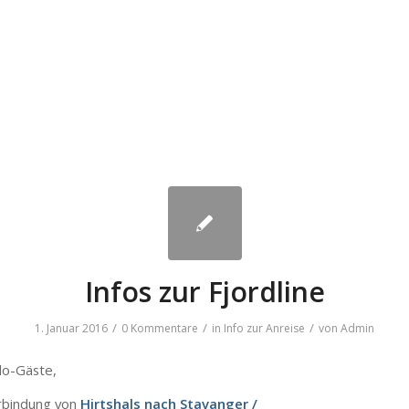
Infos zur Fjordline
/
/
/
1. Januar 2016
0 Kommentare
in
Info zur Anreise
von
Admin
lo-Gäste
,
rbindung
von
Hirtshals
nach
Stavanger
/