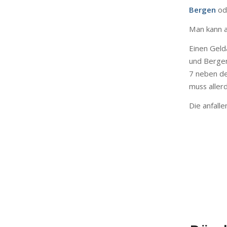
Bergen
od
Man
kann
Einen
Geld
und
Bergen
7
neben
d
muss
aller
Die
anfall