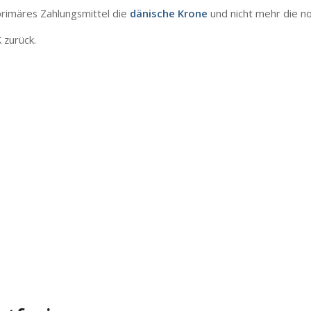
primäres
Zahlungsmittel
die
dänische
Krone
und
nicht
mehr
die
n
K
zurück
.