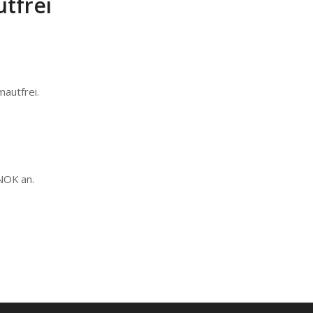
tfrei
mautfrei
.
NOK
an.