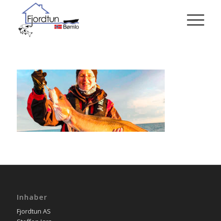
Inhaber
Fjordtun AS