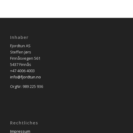
Inhaber
Fjordtun AS
Steffen Jørs
Finnåsvegen 561
5437 Finnås
+47 4006 4003
info@fjordtun.no
OrgNr: 989 225 936
Rechtliches
Impressum