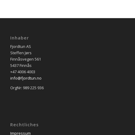
Inhaber
Fjordtun AS
Steffen Jørs
Finnåsvegen 561
5437 Finnås
+47 4006 4003
info@fjordtun.no
OrgNr: 989 225 936
Rechtliches
Impressum