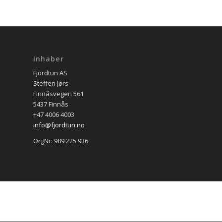
Inhaber
Fjordtun AS
Steffen Jørs
Finnåsvegen 561
5437 Finnås
+47 4006 4003
info@fjordtun.no
OrgNr: 989 225 936