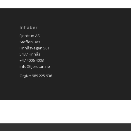
Inhaber
Fjordtun AS
Steffen Jørs
Finnåsvegen 561
5437 Finnås
+47 4006 4003
info@fjordtun.no
OrgNr: 989 225 936