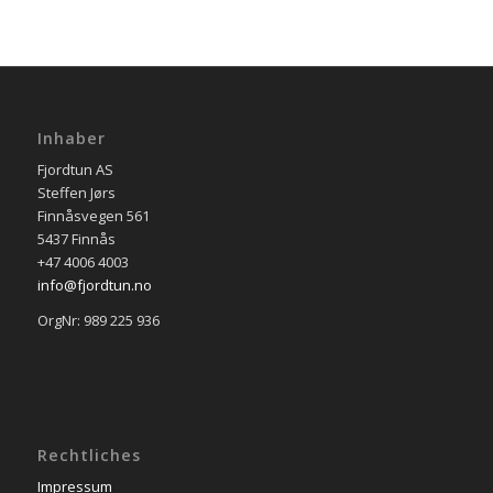
Inhaber
Fjordtun AS
Steffen Jørs
Finnåsvegen 561
5437 Finnås
+47 4006 4003
info@fjordtun.no
OrgNr: 989 225 936
Rechtliches
Impressum