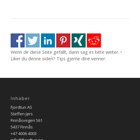
Wenn dir diese Seite gefällt, dann sag es bitte weiter. •
Liker du denne siden? Tips gjerne dine venner.
Inhaber
Fjordtun AS
Steffen Jørs
Finnåsvegen 561
5437 Finnås
+47 4006 4003
info@fjordtun.no