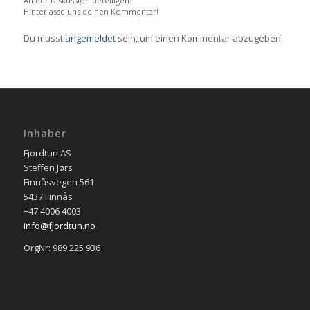
An der Diskussion beteiligen?
Hinterlasse uns deinen Kommentar!
Du musst
angemeldet
sein, um einen Kommentar abzugeben.
Inhaber
Fjordtun AS
Steffen Jørs
Finnåsvegen 561
5437 Finnås
+47 4006 4003
info@fjordtun.no
OrgNr: 989 225 936