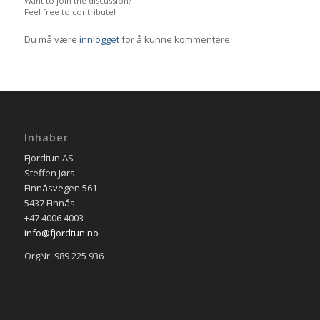
Want to join the discussion?
Feel free to contribute!
Du må være
innlogget
for å kunne kommentere.
Inhaber
Fjordtun AS
Steffen Jørs
Finnåsvegen 561
5437 Finnås
+47 4006 4003
info@fjordtun.no
OrgNr: 989 225 936