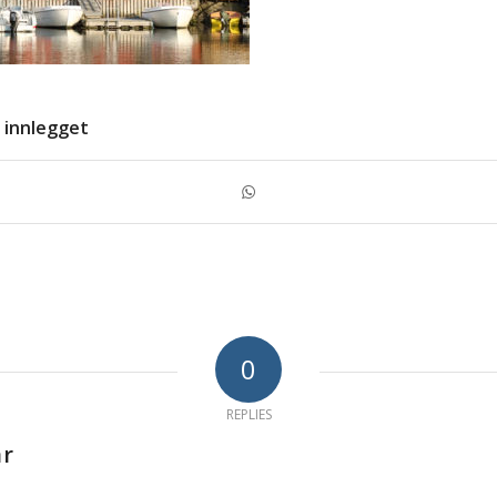
 innlegget
0
REPLIES
ar