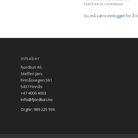
Feel free to contribute!
Du må være
innlogget
for å 
Inhaber
Fjordtun AS
Steffen Jørs
Finnåsvegen 561
5437 Finnås
+47 4006 4003
info@fjordtun.no
OrgNr: 989 225 936