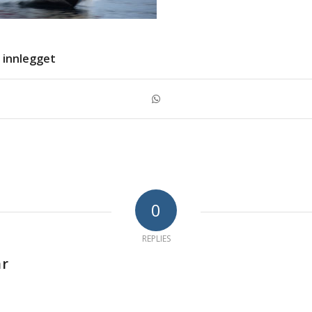
 innlegget
0
REPLIES
ar