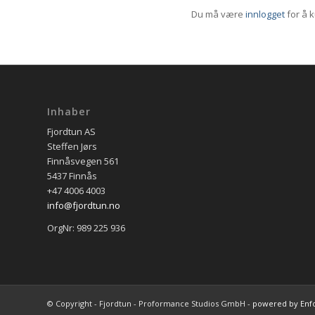
Du må være
innlogget
for å 
Inhaber
Fjordtun AS
Steffen Jørs
Finnåsvegen 561
5437 Finnås
+47 4006 4003
info@fjordtun.no
OrgNr: 989 225 936
© Copyright - Fjordtun - Proformance Studios GmbH -
powered by Enf