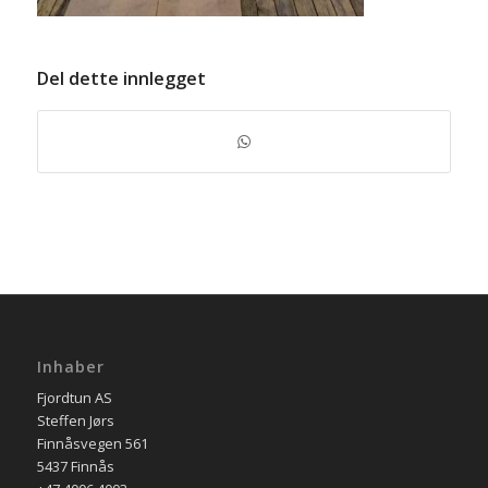
Del dette innlegget
Inhaber
Fjordtun AS
Steffen Jørs
Finnåsvegen 561
5437 Finnås